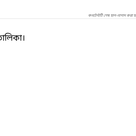
কনটেন্টটি শেষ হাল-নাগাদ করা হয়
 তালিকা।