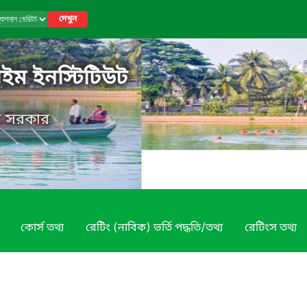
দেখুন
াইম ইনস্টিটিউট
েশ সরকার
কোর্স তথ্য
রেটিং (নাবিক) ভর্তি পদ্ধতি/তথ্য
রেটিংস তথ্য