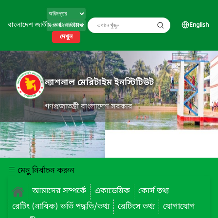
বাংলাদেশ জাতীয় তথ্য বাতায়ন
English
দেখুন
ন্যাশনাল মেরিটাইম ইনস্টিটিউট
গণপ্রজাতন্ত্রী বাংলাদেশ সরকার
মেনু নির্বাচন করুন
আমাদের সম্পর্কে
একাডেমিক
কোর্স তথ্য
রেটিং (নাবিক) ভর্তি পদ্ধতি/তথ্য
রেটিংস তথ্য
যোগাযোগ